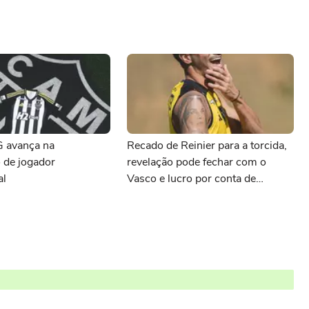
G avança na
Recado de Reinier para a torcida,
 de jogador
revelação pode fechar com o
al
Vasco e lucro por conta de
Preciado: as últimas notícias do
Atlético-MG