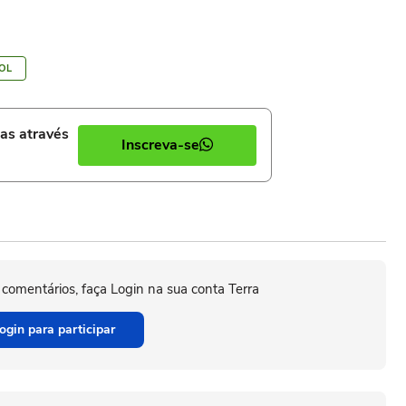
OL
ias através
Inscreva-se
 comentários, faça Login na sua conta Terra
ogin para participar