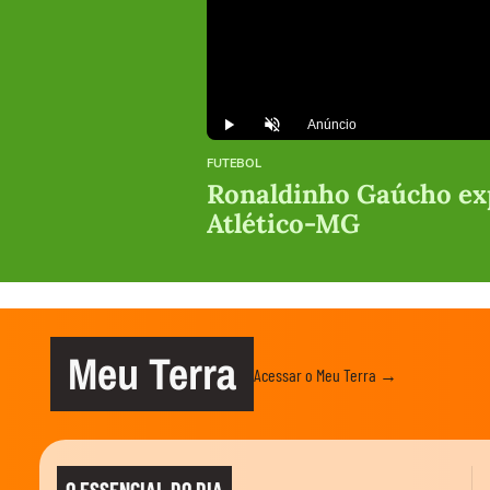
Anúncio
Play
Desmutar
FUTEBOL
Ronaldinho Gaúcho exp
Atlético-MG
Meu Terra
Acessar o Meu Terra →