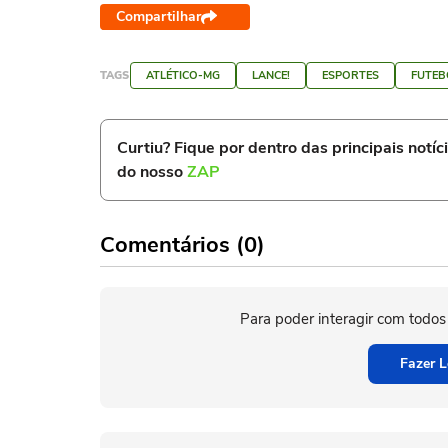
Compartilhar
TAGS
ATLÉTICO-MG
LANCE!
ESPORTES
FUTEB
Curtiu? Fique por dentro das principais notíc
do nosso
ZAP
Comentários (0)
Para poder interagir com todos
Fazer L