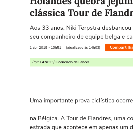
Holandês quebra jejum 
clássica Tour de Fland
Aos 33 anos, Niki Terpstra desbanco
seu companheiro de equipe belga e cam
Compartilha
1 abr
2018
- 13h51
(atualizado às 14h03)
Por:
LANCE! / Licenciado de Lance!
Uma importante prova ciclística ocor
na Bélgica. A Tour de Flandres, uma cor
estrada que acontece em apenas um d