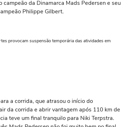
ou o campeão da Dinamarca Mads Pedersen e seu
ampeão Philippe Gilbert.
ortes provocam suspensão temporária das atividades em
a a corrida, que atrasou o início do
r da corrida e abrir vantagem após 110 km de
ia teve um final tranquilo para Niki Terpstra.
uês Mads Pedersen não foi muito bem no final