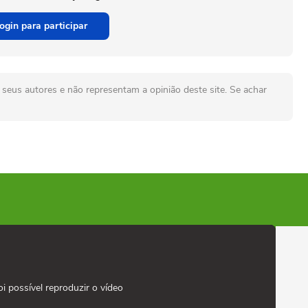
ogin para participar
seus autores e não representam a opinião deste site. Se achar
oi possível reproduzir o vídeo