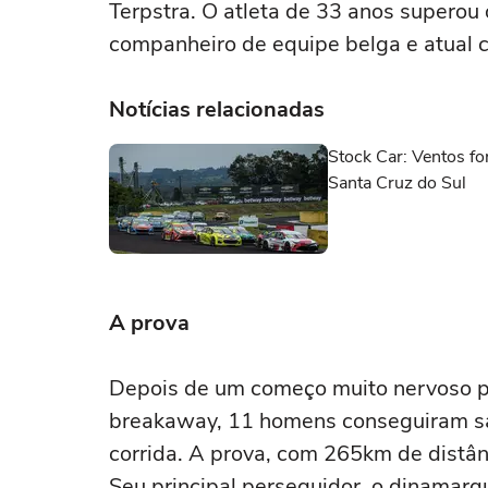
Terpstra. O atleta de 33 anos super
companheiro de equipe belga e atual c
Notícias relacionadas
Stock Car: Ventos f
Santa Cruz do Sul
A prova
Depois de um começo muito nervoso par
breakaway, 11 homens conseguiram sai
corrida. A prova, com 265km de distânc
Seu principal perseguidor, o dinamarq