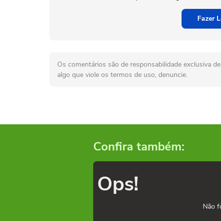
Fazer L
Os comentários são de responsabilidade exclusiva de 
algo que viole os termos de uso, denuncie.
Confira também:
Ops!
Não f