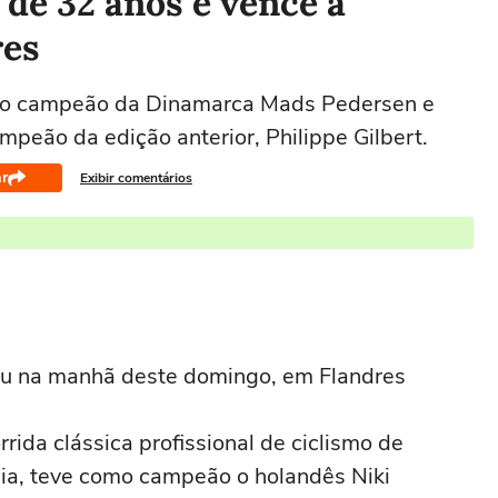
de 32 anos e vence a
res
u o campeão da Dinamarca Mads Pedersen e
peão da edição anterior, Philippe Gilbert.
r
Exibir comentários
reu na manhã deste domingo, em Flandres
rida clássica profissional de ciclismo de
ia, teve como campeão o holandês Niki