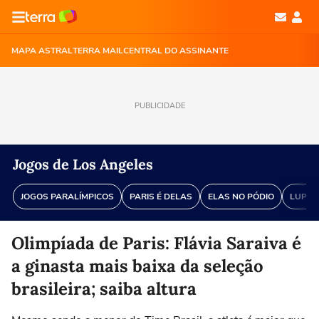
MAPA ASTRAL
TERRA MAIL
CENTRAL DO ASSINANTE
PUBLICIDADE
Jogos de Los Angeles
JOGOS PARALÍMPICOS
PARIS É DELAS
ELAS NO PÓDIO
LUPA 
Olimpíada de Paris: Flávia Saraiva é
a ginasta mais baixa da seleção
brasileira; saiba altura