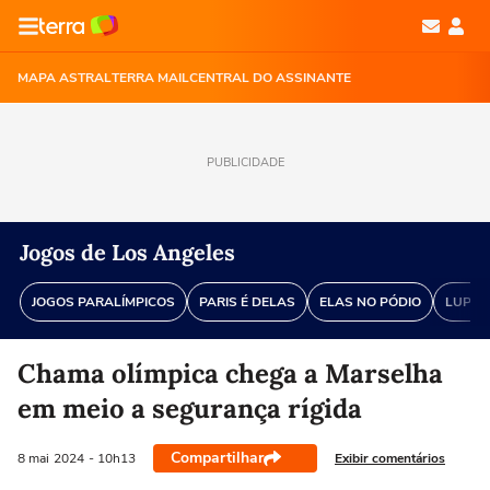
MAPA ASTRAL
TERRA MAIL
CENTRAL DO ASSINANTE
PUBLICIDADE
Jogos de Los Angeles
JOGOS PARALÍMPICOS
PARIS É DELAS
ELAS NO PÓDIO
LUPA 
Chama olímpica chega a Marselha
em meio a segurança rígida
Compartilhar
Exibir comentários
8 mai
2024
- 10h13