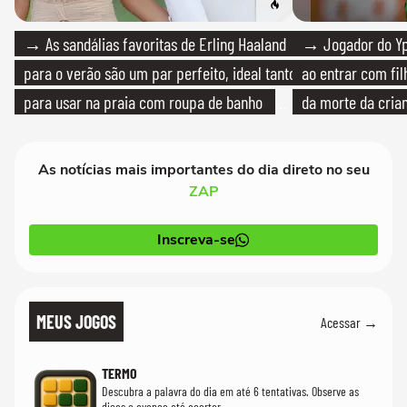
→ As sandálias favoritas de Erling Haaland
→ Jogador do Yp
para o verão são um par perfeito, ideal tanto
ao entrar com fi
para usar na praia com roupa de banho
da morte da cria
quanto em uma festa com terno de linho
As notícias mais importantes do dia direto no seu
ZAP
Inscreva-se
MEUS JOGOS
Acessar →
TERMO
Descubra a palavra do dia em até 6 tentativas. Observe as
dicas e avance até acertar.