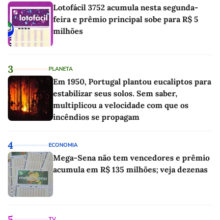
Lotofácil 3752 acumula nesta segunda-
feira e prêmio principal sobe para R$ 5
milhões
3
PLANETA
Em 1950, Portugal plantou eucaliptos para
estabilizar seus solos. Sem saber,
multiplicou a velocidade com que os
incêndios se propagam
4
ECONOMIA
Mega-Sena não tem vencedores e prêmio
acumula em R$ 135 milhões; veja dezenas
5
TV