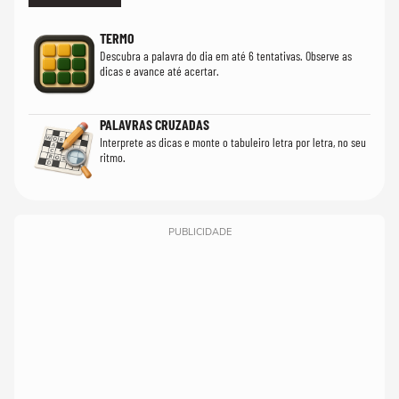
TERMO
Descubra a palavra do dia em até 6 tentativas. Observe as
dicas e avance até acertar.
PALAVRAS CRUZADAS
Interprete as dicas e monte o tabuleiro letra por letra, no seu
ritmo.
PUBLICIDADE