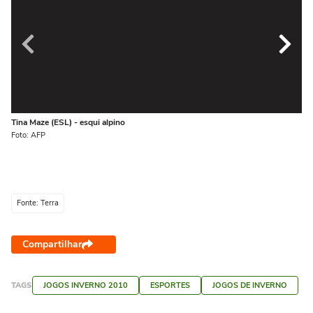
Tina Maze (ESL) - esqui alpino
An
Foto: AFP
Fot
Fonte: Terra
Compartilhar
TAGS
JOGOS INVERNO 2010
ESPORTES
JOGOS DE INVERNO