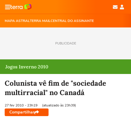
MAPA ASTRAL
TERRA MAIL
CENTRAL DO ASSINANTE
PUBLICIDADE
Jogos Inverno 2010
Colunista vê fim de "sociedade
multirracial" no Canadá
27 fev
2010
- 23h19
(atualizado às 23h39)
Compartilhar