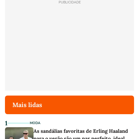
PUBLICIDADE
Mais lidas
1
MODA
As sandálias favoritas de Erling Haaland
para o verão são um par perfeito, ideal