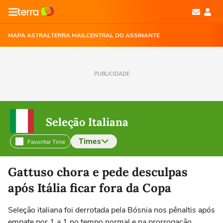
MAPA ASTRAL
TERRA MAIL
CENTRAL DO ASSINANTE
PUBLICIDADE
Seleção Italiana
Times
Favoritar Time
Selecione o time para ver as notícias
Gattuso chora e pede desculpas
após Itália ficar fora da Copa
Seleção italiana foi derrotada pela Bósnia nos pênaltis após
empate por 1 a 1 no tempo normal e na prorrogação