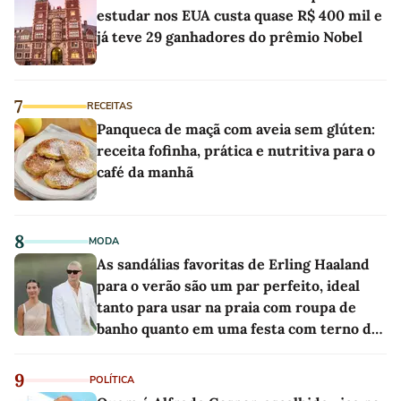
estudar nos EUA custa quase R$ 400 mil e
já teve 29 ganhadores do prêmio Nobel
7
RECEITAS
Panqueca de maçã com aveia sem glúten:
receita fofinha, prática e nutritiva para o
café da manhã
8
MODA
As sandálias favoritas de Erling Haaland
para o verão são um par perfeito, ideal
tanto para usar na praia com roupa de
banho quanto em uma festa com terno de
linho
9
POLÍTICA