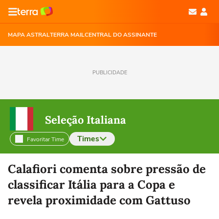
MAPA ASTRAL
TERRA MAIL
CENTRAL DO ASSINANTE
PUBLICIDADE
Seleção Italiana
Times
Favoritar Time
Selecione o time para ver as notícias
Calafiori comenta sobre pressão de
classificar Itália para a Copa e
revela proximidade com Gattuso