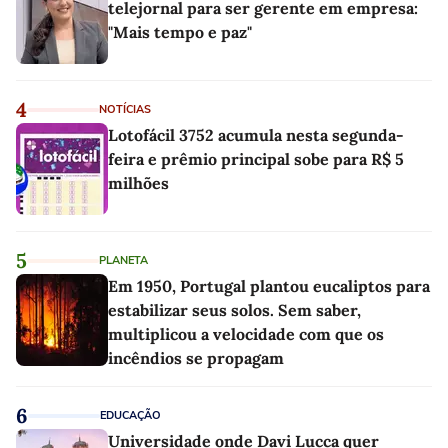
telejornal para ser gerente em empresa:
"Mais tempo e paz"
4
NOTÍCIAS
Lotofácil 3752 acumula nesta segunda-
feira e prêmio principal sobe para R$ 5
milhões
5
PLANETA
Em 1950, Portugal plantou eucaliptos para
estabilizar seus solos. Sem saber,
multiplicou a velocidade com que os
incêndios se propagam
6
EDUCAÇÃO
Universidade onde Davi Lucca quer