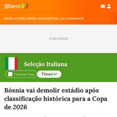
MAPA ASTRAL
TERRA MAIL
CENTRAL DO ASSINANTE
PUBLICIDADE
Seleção Italiana
Times
Favoritar Time
Selecione o time para ver as notícias
Bósnia vai demolir estádio após
classificação histórica para a Copa
de 2026