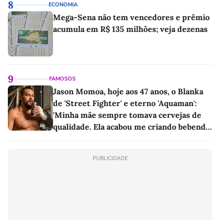
8
ECONOMIA
Mega-Sena não tem vencedores e prêmio
acumula em R$ 135 milhões; veja dezenas
9
FAMOSOS
Jason Momoa, hoje aos 47 anos, o Blanka
de 'Street Fighter' e eterno 'Aquaman':
'Minha mãe sempre tomava cervejas de
qualidade. Ela acabou me criando bebendo
as melhores'
PUBLICIDADE