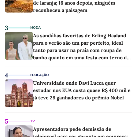
de laranja; 16 anos depois, ninguém
reconheceu a paisagem
3
MODA
As sandálias favoritas de Erling Haaland
para o verão são um par perfeito, ideal
tanto para usar na praia com roupa de
banho quanto em uma festa com terno de
linho
4
EDUCAÇÃO
Universidade onde Davi Lucca quer
estudar nos EUA custa quase R$ 400 mil e
já teve 29 ganhadores do prêmio Nobel
5
TV
Apresentadora pede demissão de
telejornal para ser gerente em empresa: