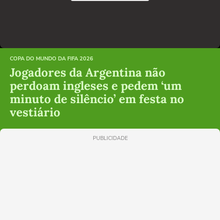
COPA DO MUNDO DA FIFA 2026
Jogadores da Argentina não
perdoam ingleses e pedem ‘um
minuto de silêncio’ em festa no
vestiário
PUBLICIDADE