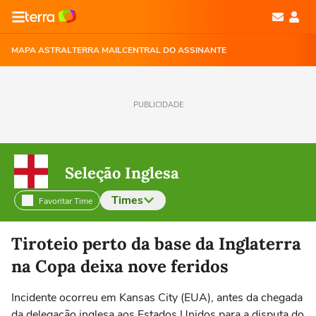
MAPA ASTRAL
TERRA MAIL
CENTRAL DO ASSINANTE
PUBLICIDADE
Seleção Inglesa
Times
Favoritar Time
Selecione o time para ver as notícias
Tiroteio perto da base da Inglaterra
na Copa deixa nove feridos
Incidente ocorreu em Kansas City (EUA), antes da chegada
da delegação inglesa aos Estados Unidos para a disputa do