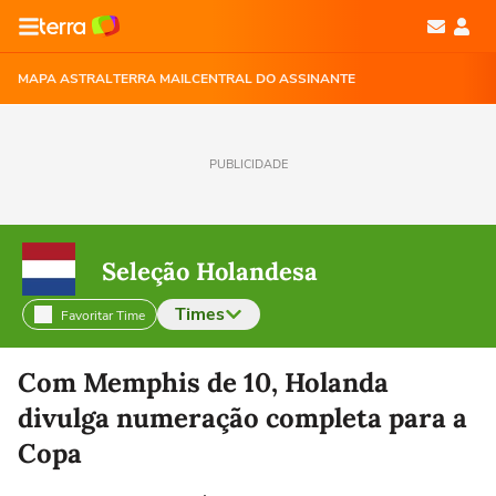
MAPA ASTRAL
TERRA MAIL
CENTRAL DO ASSINANTE
PUBLICIDADE
Seleção Holandesa
Times
Favoritar Time
Selecione o time para ver as notícias
Com Memphis de 10, Holanda
divulga numeração completa para a
Copa