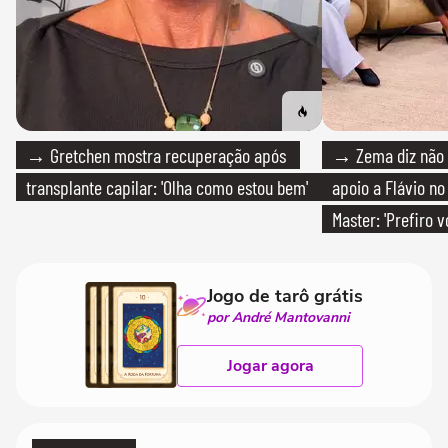
→ Gretchen mostra recuperação após
→ Zema diz não v
transplante capilar: 'Olha como estou bem'
apoio a Flávio no 
Master: 'Prefiro 
PT'
Jogo de tarô grátis
por André Mantovanni
Jogar agora