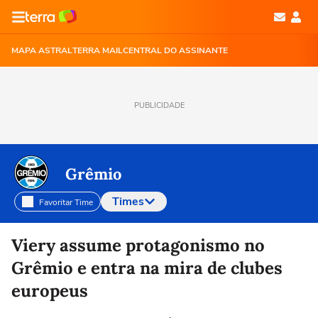
MAPA ASTRAL
TERRA MAIL
CENTRAL DO ASSINANTE
PUBLICIDADE
Grêmio
Times
Favoritar Time
Selecione o time para ver as notícias
Viery assume protagonismo no
Grêmio e entra na mira de clubes
europeus