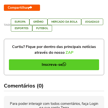
Compartilhar
EUROPA
GRÊMIO
MERCADO DA BOLA
JOGADA10
TAGS
ESPORTES
FUTEBOL
Curtiu? Fique por dentro das principais notícias
através do nosso
ZAP
Inscreva-se
Comentários (0)
Para poder interagir com todos comentários, faça Login
na sua conta Terra