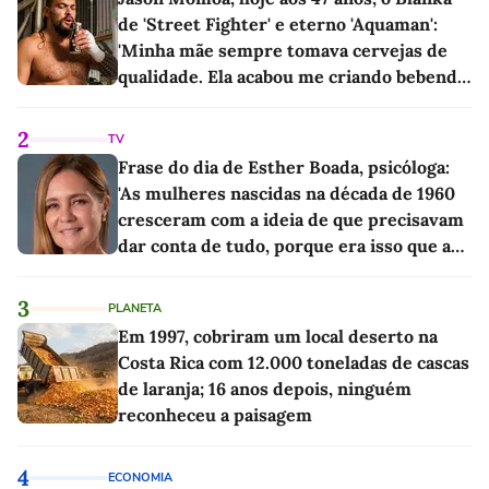
de 'Street Fighter' e eterno 'Aquaman':
'Minha mãe sempre tomava cervejas de
qualidade. Ela acabou me criando bebendo
as melhores'
2
TV
Frase do dia de Esther Boada, psicóloga:
'As mulheres nascidas na década de 1960
cresceram com a ideia de que precisavam
dar conta de tudo, porque era isso que a
sociedade exigia'
3
PLANETA
Em 1997, cobriram um local deserto na
Costa Rica com 12.000 toneladas de cascas
de laranja; 16 anos depois, ninguém
reconheceu a paisagem
4
ECONOMIA