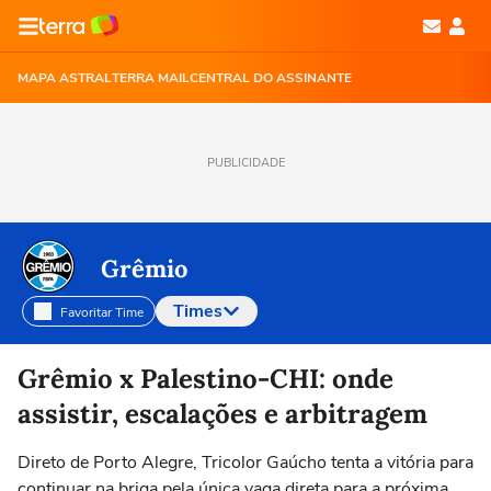
MAPA ASTRAL
TERRA MAIL
CENTRAL DO ASSINANTE
PUBLICIDADE
Grêmio
Times
Favoritar Time
Selecione o time para ver as notícias
Grêmio x Palestino-CHI: onde
assistir, escalações e arbitragem
Direto de Porto Alegre, Tricolor Gaúcho tenta a vitória para
continuar na briga pela única vaga direta para a próxima