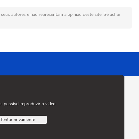
seus autores e não representam a opinião deste site. Se achar
oi possível reproduzir o vídeo
Tentar novamente