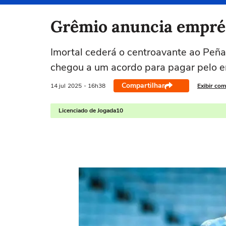
Selecione o time para ver as notícias
Grêmio anuncia emprés
Imortal cederá o centroavante ao Peña
chegou a um acordo para pagar pelo 
Compartilhar
14 jul
2025
- 16h38
Exibir com
Licenciado de Jogada10