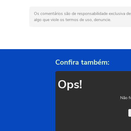
Os comentários são de responsabilidade exclusiva de 
algo que viole os termos de uso, denuncie.
Confira também:
Ops!
Não f