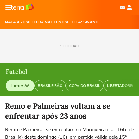
MAPA ASTRAL
TERRA MAIL
CENTRAL DO ASSINANTE
PUBLICIDADE
Futebol
Times
BRASILEIRÃO
COPA DO BRASIL
LIBERTADORES
Selecione o time para ver as notícias
Remo e Palmeiras voltam a se
enfrentar após 23 anos
Remo e Palmeiras se enfrentam no Mangueirão, às 16h (de
Brasília) deste domingo (10), em partida válida pela 15ª