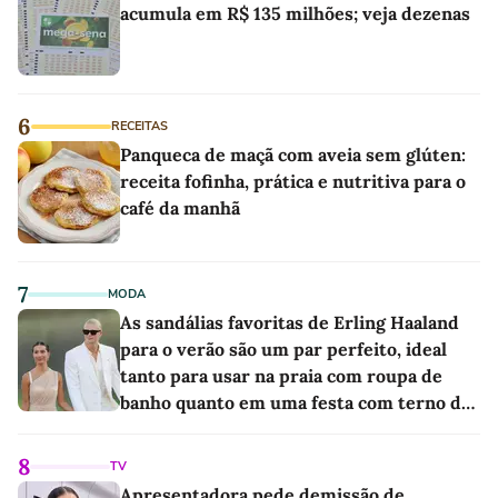
acumula em R$ 135 milhões; veja dezenas
6
RECEITAS
Panqueca de maçã com aveia sem glúten:
receita fofinha, prática e nutritiva para o
café da manhã
7
MODA
As sandálias favoritas de Erling Haaland
para o verão são um par perfeito, ideal
tanto para usar na praia com roupa de
banho quanto em uma festa com terno de
linho
8
TV
Apresentadora pede demissão de