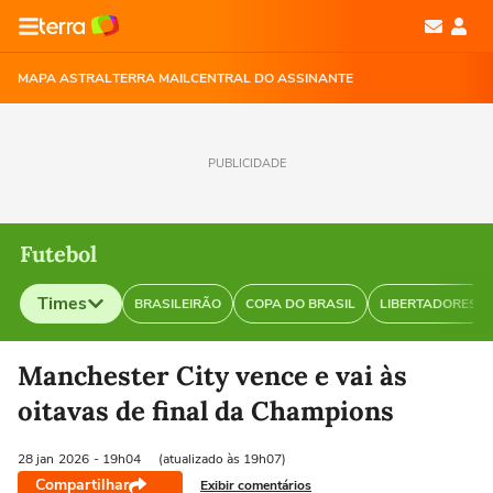
MAPA ASTRAL
TERRA MAIL
CENTRAL DO ASSINANTE
PUBLICIDADE
Futebol
Times
BRASILEIRÃO
COPA DO BRASIL
LIBERTADORES
Selecione o time para ver as notícias
Manchester City vence e vai às
oitavas de final da Champions
28 jan
2026
- 19h04
(atualizado às 19h07)
Compartilhar
Exibir comentários