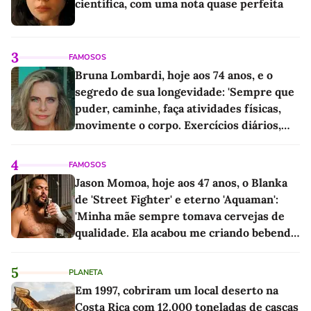
científica, com uma nota quase perfeita
3
FAMOSOS
Bruna Lombardi, hoje aos 74 anos, e o
segredo de sua longevidade: 'Sempre que
puder, caminhe, faça atividades físicas,
movimente o corpo. Exercícios diários,
mesmo pequenos, são libertadores'
4
FAMOSOS
Jason Momoa, hoje aos 47 anos, o Blanka
de 'Street Fighter' e eterno 'Aquaman':
'Minha mãe sempre tomava cervejas de
qualidade. Ela acabou me criando bebendo
as melhores'
5
PLANETA
Em 1997, cobriram um local deserto na
Costa Rica com 12.000 toneladas de cascas