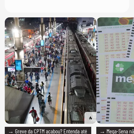
→ Greve da CPTM acabou? Entenda até
→ Mega-Sena não