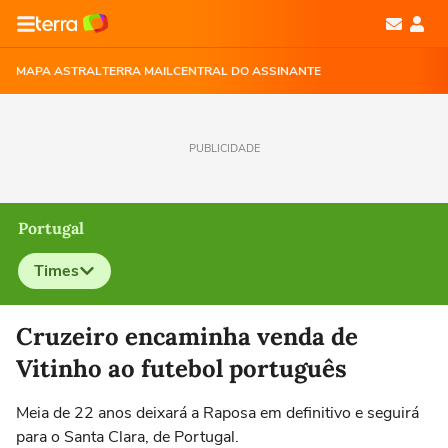
MAPA ASTRAL
TERRA MAIL
CENTRAL DO ASSINANTE
PUBLICIDADE
Portugal
Times
Selecione o time para ver as notícias
Cruzeiro encaminha venda de
Vitinho ao futebol português
Meia de 22 anos deixará a Raposa em definitivo e seguirá
para o Santa Clara, de Portugal.