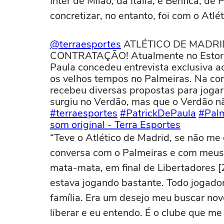
Inter de Milão, da Itália, e Benfica, d
concretizar, no entanto, foi com o Atl
@terraesportes
ATLÉTICO DE MADR
CONTRATAÇÃO! Atualmente no Estoril,
Paula concedeu entrevista exclusiva a
os velhos tempos no Palmeiras. Na con
recebeu diversas propostas para joga
surgiu no Verdão, mas que o Verdão nã
#terraesportes
#PatrickDePaula
#Palm
som original - Terra Esportes
“Teve o Atlético de Madrid, se não m
conversa com o Palmeiras e com meus
mata-mata, em final de Libertadores [
estava jogando bastante. Todo jogado
família. Era um desejo meu buscar no
liberar e eu entendo. É o clube que me