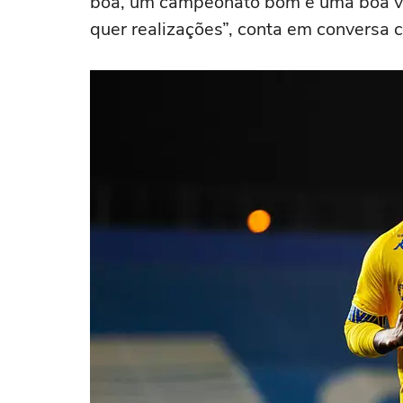
boa, um campeonato bom e uma boa vi
quer realizações”, conta em conversa