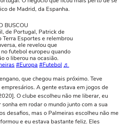
e Portugal. O negócio que ficou mais perto de se
ético de Madrid, da Espanha.
ID BUSCOU
 de Portugal, Patrick de
o Terra Esportes e relembrou
versa, ele revelou que
r no futebol europeu quando
o o liberou na ocasião.
eiras
#Europa
#Futebol
♬
e engano, que chegou mais próximo. Teve
 empresários. A gente estava em jogos de
2020]. O clube escolheu não me liberar, eu
r sonha em rodar o mundo junto com a sua
vos desafios, mas o Palmeiras escolheu não me
 formou e eu estava bastante feliz. Eles