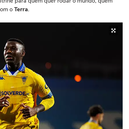
trine para quem quer rodar o mundo, quem
 com o
Terra
.