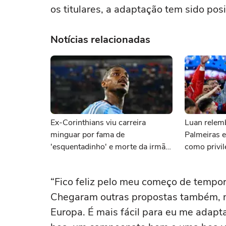
os titulares, a adaptação tem sido pos
Notícias relacionadas
Ex-Corinthians viu carreira
Luan relemb
minguar por fama de
Palmeiras e
'esquentadinho' e morte da irmã,
como privil
mas se reergueu com ajuda de
paixão'
terapia
“Fico feliz pelo meu começo de tempor
Chegaram outras propostas também, ma
Europa. É mais fácil para eu me adapta