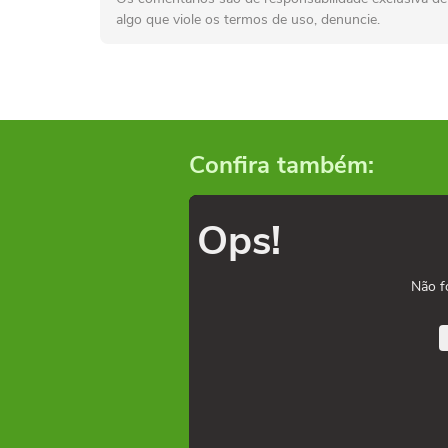
algo que viole os termos de uso, denuncie.
Confira também:
Ops!
Não f