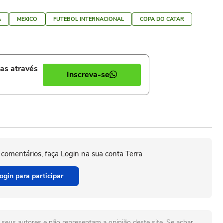
A
MEXICO
FUTEBOL INTERNACIONAL
COPA DO CATAR
ias através
Inscreva-se
 comentários, faça Login na sua conta Terra
ogin para participar
seus autores e não representam a opinião deste site. Se achar