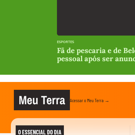
ESPORTES
Fã de pescaria e de Be
pessoal após ser anun
Meu Terra
Acessar o Meu Terra →
O ESSENCIAL DO DIA