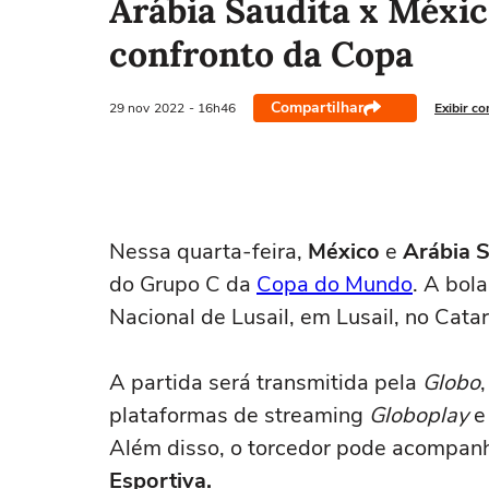
Arábia Saudita x México
confronto da Copa
Compartilhar
29 nov
2022
- 16h46
Exibir c
Nessa quarta-feira,
México
e
Arábia 
do Grupo C da
Copa do Mundo
. A bola
Nacional de Lusail, em Lusail, no Catar
A partida será transmitida pela
Globo
plataformas de streaming
Globoplay
Além disso, o torcedor pode acompanh
Esportiva.