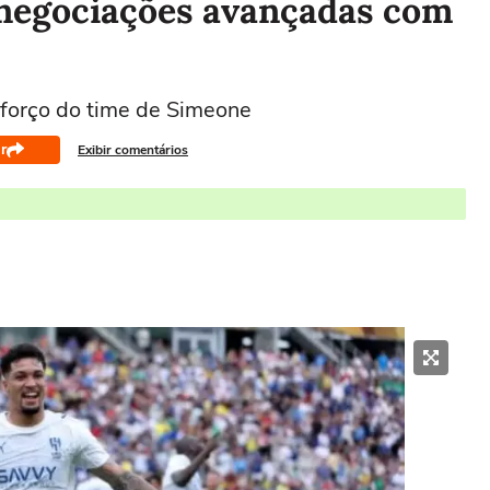
negociações avançadas com
eforço do time de Simeone
r
Exibir comentários