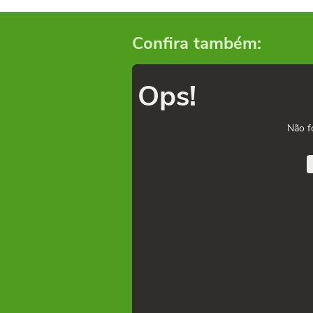
Confira também:
Ops!
Não f