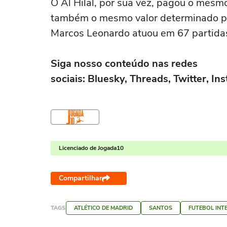
O Al Hilal, por sua vez, pagou o mesmo
também o mesmo valor determinado pe
Marcos Leonardo atuou em 67 partidas
Siga nosso conteúdo nas redes
sociais: Bluesky, Threads, Twitter, I
Licenciado de Jogada10
Compartilhar
TAGS
ATLÉTICO DE MADRID
SANTOS
FUTEBOL INT