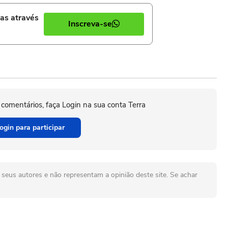
ias através
Inscreva-se
 comentários, faça Login na sua conta Terra
ogin para participar
seus autores e não representam a opinião deste site. Se achar