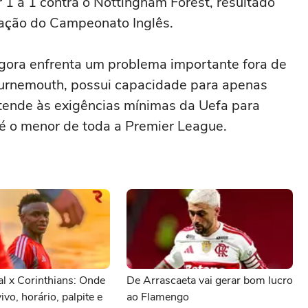
1 a 1 contra o Nottingham Forest, resultado
cação do Campeonato Inglês.
agora enfrenta um problema importante fora de
ournemouth, possui capacidade para apenas
tende às exigências mínimas da Uefa para
 é o menor de toda a Premier League.
al x Corinthians: Onde
De Arrascaeta vai gerar bom lucro
vivo, horário, palpite e
ao Flamengo