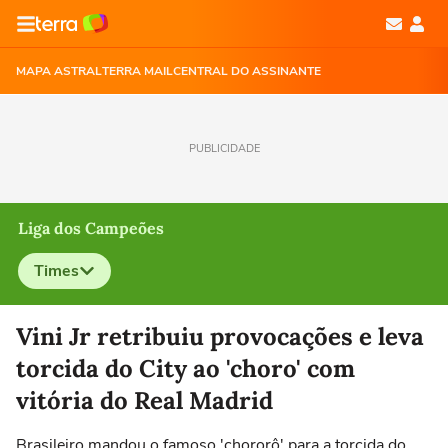
MAPA ASTRAL
TERRA MAIL
CENTRAL DO ASSINANTE
PUBLICIDADE
Liga dos Campeões
Times
Selecione o time para ver as notícias
Vini Jr retribuiu provocações e leva
torcida do City ao 'choro' com
vitória do Real Madrid
Brasileiro mandou o famoso 'chororô' para a torcida do