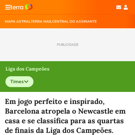
MAPA ASTRAL
TERRA MAIL
CENTRAL DO ASSINANTE
PUBLICIDADE
Liga dos Campeões
Times
Selecione o time para ver as notícias
Em jogo perfeito e inspirado,
Barcelona atropela o Newcastle em
casa e se classifica para as quartas
de finais da Liga dos Campeões.