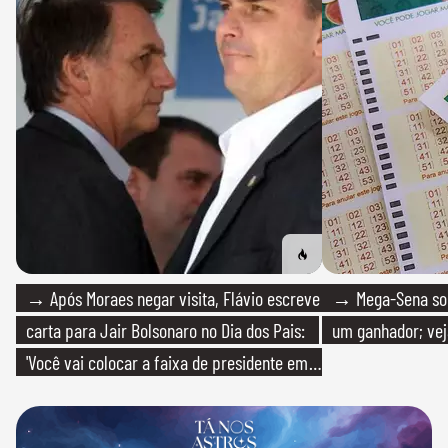
→ Após Moraes negar visita, Flávio escreve
→ Mega-Sena sort
carta para Jair Bolsonaro no Dia dos Pais:
um ganhador; vej
'Você vai colocar a faixa de presidente em
mim'