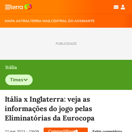
MAPA ASTRAL
TERRA MAIL
CENTRAL DO ASSINANTE
PUBLICIDADE
Itália
Times
Selecione o time para ver as notícias
Itália x Inglaterra: veja as
informações do jogo pelas
Eliminatórias da Eurocopa
Compartilhar
Exibir comentários
22 mar
2023
- 23h09