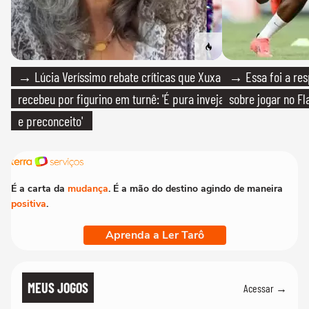
→ Lúcia Veríssimo rebate críticas que Xuxa
→ Essa foi a res
recebeu por figurino em turnê: 'É pura inveja
sobre jogar no F
e preconceito'
É a carta da
mudança
. É a mão do destino agindo de maneira
positiva
.
Aprenda a Ler Tarô
MEUS JOGOS
Acessar →