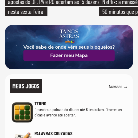
apostas do DF, PA e RO acertam as 15 dezenas
Netflix: a miniss
nesta sexta-feira
50 minutos que 
Você sabe de onde vêm seus bloqueios?
Fazer meu Mapa
MEUS JOGOS
Acessar →
TERMO
Descubra a palavra do dia em até 6 tentativas. Observe as
dicas e avance até acertar.
PALAVRAS CRUZADAS