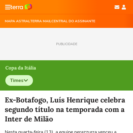
MAPA ASTRAL
TERRA MAIL
CENTRAL DO ASSINANTE
PUBLICIDADE
Copa da Itália
Times
Selecione o time para ver as notícias
Ex-Botafogo, Luís Henrique celebra
segundo título na temporada com a
Inter de Milão
Nesta quarta-feira (13), a equipe nerazzurra venceu a