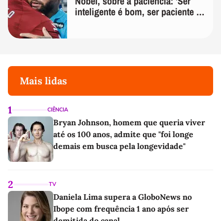
Nobel, sobre a paciência: 'Ser
inteligente é bom, ser paciente é
melhor'
Mais lidas
1
CIÊNCIA
Bryan Johnson, homem que queria viver
até os 100 anos, admite que "foi longe
demais em busca pela longevidade"
2
TV
Daniela Lima supera a GloboNews no
Ibope com frequência 1 ano após ser
demitida do canal