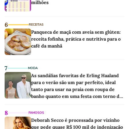
milhões
6
RECEITAS
Panqueca de maçã com aveia sem glúten:
receita fofinha, prática e nutritiva para o
café da manhã
7
MODA
As sandálias favoritas de Erling Haaland
para o verão são um par perfeito, ideal
tanto para usar na praia com roupa de
banho quanto em uma festa com terno de
linho
8
FAMOSOS
Deborah Secco é processada por vizinho
que pede quase R$ 100 mil de indenização