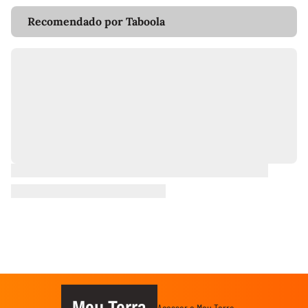
Recomendado por Taboola
Meu Terra
Acessar o Meu Terra →