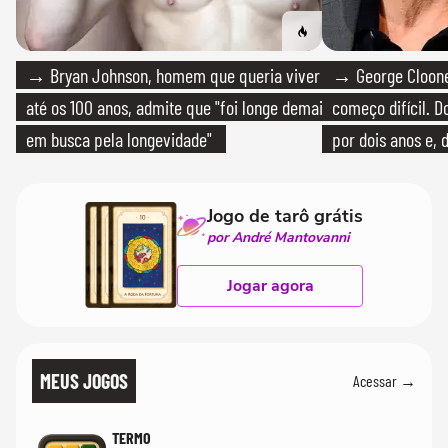
→ Bryan Johnson, homem que queria viver
→ George Clooney
até os 100 anos, admite que "foi longe demais
começo difícil. 
em busca pela longevidade"
por dois anos e, 
bicicleta aos test
Jogo de tarô grátis
por André Mantovanni
Jogar agora
MEUS JOGOS
Acessar →
TERMO