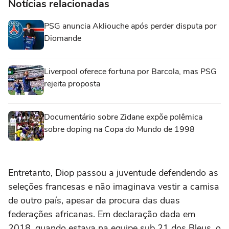
Notícias relacionadas
PSG anuncia Akliouche após perder disputa por
Diomande
Liverpool oferece fortuna por Barcola, mas PSG
rejeita proposta
Documentário sobre Zidane expõe polêmica
sobre doping na Copa do Mundo de 1998
Entretanto, Diop passou a juventude defendendo as
seleções francesas e não imaginava vestir a camisa
de outro país, apesar da procura das duas
federações africanas. Em declaração dada em
2018, quando estava na equipe sub 21 dos Bleus, o