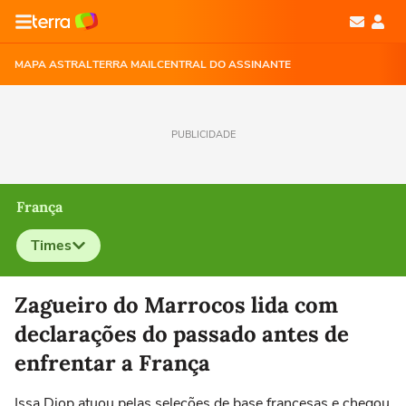
MAPA ASTRAL
TERRA MAIL
CENTRAL DO ASSINANTE
PUBLICIDADE
França
Times
Selecione o time para ver as notícias
Zagueiro do Marrocos lida com
declarações do passado antes de
enfrentar a França
Issa Diop atuou pelas seleções de base francesas e chegou