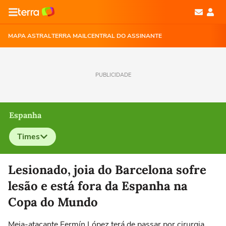
MAPA ASTRAL
TERRA MAIL
CENTRAL DO ASSINANTE
PUBLICIDADE
Espanha
Times
Selecione o time para ver as notícias
Lesionado, joia do Barcelona sofre
lesão e está fora da Espanha na
Copa do Mundo
Meia-atacante Fermín López terá de passar por cirurgia