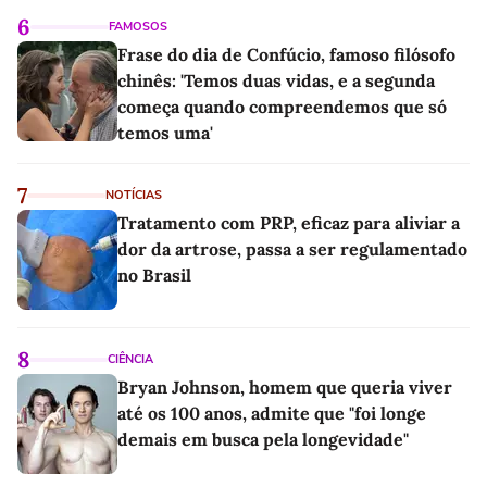
6
FAMOSOS
Frase do dia de Confúcio, famoso filósofo
chinês: 'Temos duas vidas, e a segunda
começa quando compreendemos que só
temos uma'
7
NOTÍCIAS
Tratamento com PRP, eficaz para aliviar a
dor da artrose, passa a ser regulamentado
no Brasil
8
CIÊNCIA
Bryan Johnson, homem que queria viver
até os 100 anos, admite que "foi longe
demais em busca pela longevidade"