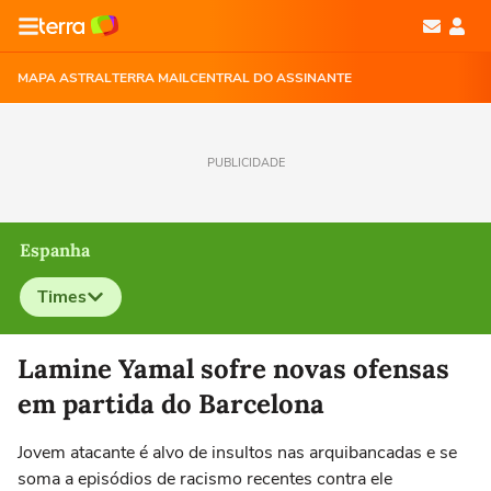
MAPA ASTRAL
TERRA MAIL
CENTRAL DO ASSINANTE
PUBLICIDADE
Espanha
Times
Selecione o time para ver as notícias
Lamine Yamal sofre novas ofensas
em partida do Barcelona
Jovem atacante é alvo de insultos nas arquibancadas e se
soma a episódios de racismo recentes contra ele