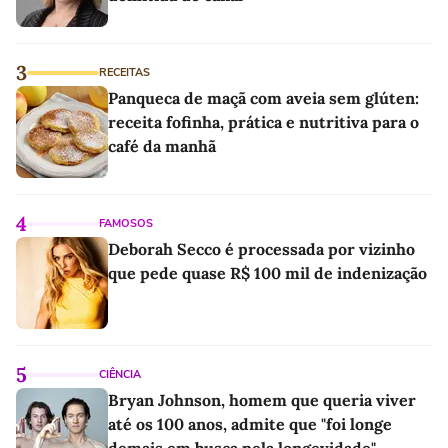
3
RECEITAS
Panqueca de maçã com aveia sem glúten:
receita fofinha, prática e nutritiva para o
café da manhã
4
FAMOSOS
Deborah Secco é processada por vizinho
que pede quase R$ 100 mil de indenização
5
CIÊNCIA
Bryan Johnson, homem que queria viver
até os 100 anos, admite que "foi longe
demais em busca pela longevidade"