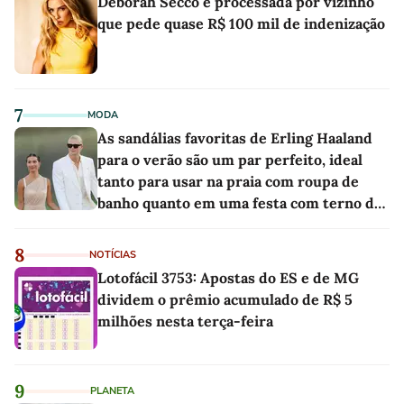
Deborah Secco é processada por vizinho
que pede quase R$ 100 mil de indenização
7
MODA
As sandálias favoritas de Erling Haaland
para o verão são um par perfeito, ideal
tanto para usar na praia com roupa de
banho quanto em uma festa com terno de
linho
8
NOTÍCIAS
Lotofácil 3753: Apostas do ES e de MG
dividem o prêmio acumulado de R$ 5
milhões nesta terça-feira
9
PLANETA