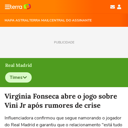
MAPA ASTRAL
TERRA MAIL
CENTRAL DO ASSINANTE
PUBLICIDADE
Real Madrid
Times
Selecione o time para ver as notícias
Virginia Fonseca abre o jogo sobre
Vini Jr após rumores de crise
Influenciadora confirmou que segue namorando o jogador
do Real Madrid e garantiu que o relacionamento "está tudo