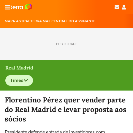
MAPA ASTRAL
TERRA MAIL
CENTRAL DO ASSINANTE
PUBLICIDADE
Real Madrid
Times
Selecione o time para ver as notícias
Florentino Pérez quer vender parte
do Real Madrid e levar proposta aos
sócios
Presidente defende entrada de investidores com