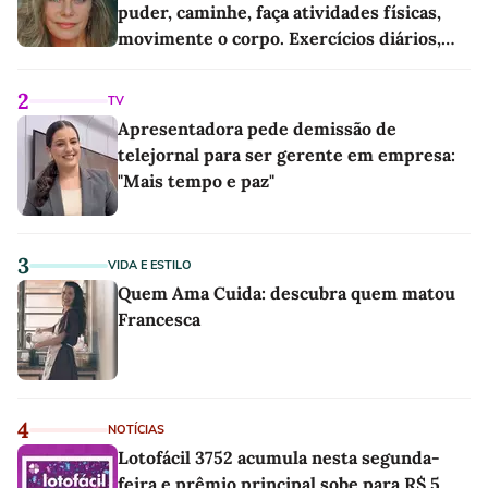
puder, caminhe, faça atividades físicas,
movimente o corpo. Exercícios diários,
mesmo pequenos, são libertadores'
2
TV
Apresentadora pede demissão de
telejornal para ser gerente em empresa:
"Mais tempo e paz"
3
VIDA E ESTILO
Quem Ama Cuida: descubra quem matou
Francesca
4
NOTÍCIAS
Lotofácil 3752 acumula nesta segunda-
feira e prêmio principal sobe para R$ 5