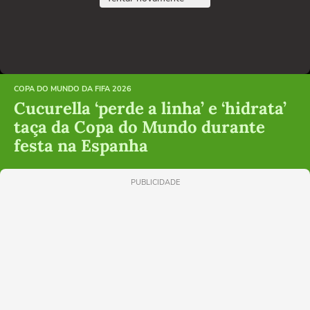
COPA DO MUNDO DA FIFA 2026
Cucurella ‘perde a linha’ e ‘hidrata’
taça da Copa do Mundo durante
festa na Espanha
PUBLICIDADE