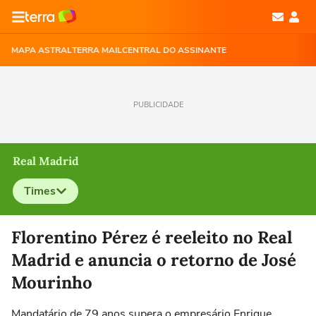
MAPA ASTRAL
TERRA MAIL
CENTRAL DO ASSINANTE
PUBLICIDADE
Real Madrid
Times
Selecione o time para ver as notícias
Florentino Pérez é reeleito no Real
Madrid e anuncia o retorno de José
Mourinho
Mandatário de 79 anos supera o empresário Enrique