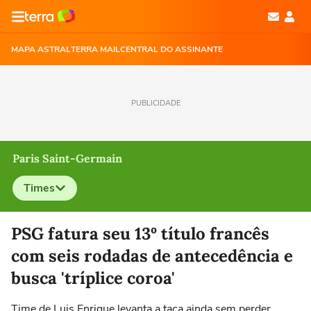
MAPA ASTRAL
TERRA MAIL
CENTRAL DO ASSINANTE
PUBLICIDADE
Paris Saint-Germain
Times
Selecione o time para ver as notícias
PSG fatura seu 13º título francês
com seis rodadas de antecedência e
busca 'tríplice coroa'
Time de Luis Enrique levanta a taça ainda sem perder