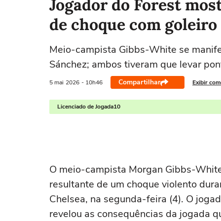
Jogador do Forest mos
de choque com goleiro
Meio-campista Gibbs-White se manifes
Sánchez; ambos tiveram que levar pon
Compartilhar
5 mai
2026
- 10h46
Exibir com
Licenciado de Jogada10
O meio-campista
Morgan Gibbs-Whit
resultante de um choque violento duran
Chelsea
, na segunda-feira (4). O jog
revelou as consequências da jogada q