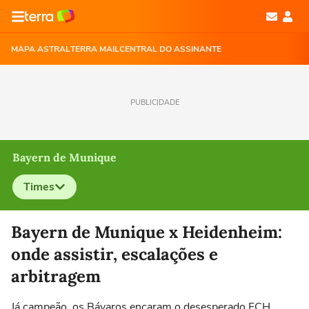
MAPA ASTRAL
TERRA MAIL
CENTRAL DO ASSINANTE
PUBLICIDADE
Bayern de Munique
Times
Selecione o time para ver as notícias
Bayern de Munique x Heidenheim:
onde assistir, escalações e
arbitragem
Já campeão, os Bávaros encaram o desesperado FCH