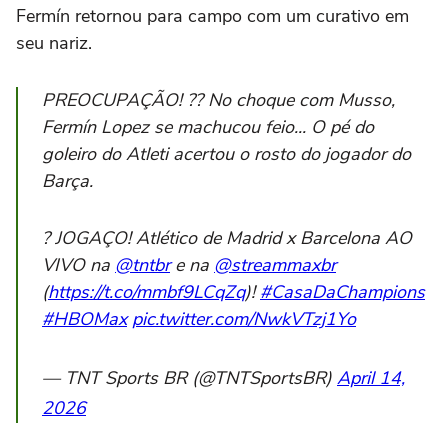
Fermín retornou para campo com um curativo em
seu nariz.
PREOCUPAÇÃO! ?? No choque com Musso,
Fermín Lopez se machucou feio... O pé do
goleiro do Atleti acertou o rosto do jogador do
Barça.
? JOGAÇO! Atlético de Madrid x Barcelona AO
VIVO na
@tntbr
e na
@streammaxbr
(
https://t.co/mmbf9LCqZq
)!
#CasaDaChampions
#HBOMax
pic.twitter.com/NwkVTzj1Yo
— TNT Sports BR (@TNTSportsBR)
April 14,
2026