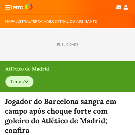
MAPA ASTRAL
TERRA MAIL
CENTRAL DO ASSINANTE
PUBLICIDADE
Atlético de Madrid
Times
Selecione o time para ver as notícias
Jogador do Barcelona sangra em
campo após choque forte com
goleiro do Atlético de Madrid;
confira