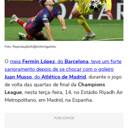
Foto: Reprodução/X/@elchiringuitotv
O
meia
Fermín López
, do
Barcelona
, teve um forte
sangramento depois de se chocar com o goleiro
Juan Musso
, do
Atlético de Madrid
, durante o jogo
de volta das quartas de final da
Champions
League
, nesta terça-feira, 14, no Estádio Riyadh Air
Metropolitano, em Madrid, na Espanha.
PUBLICIDADE