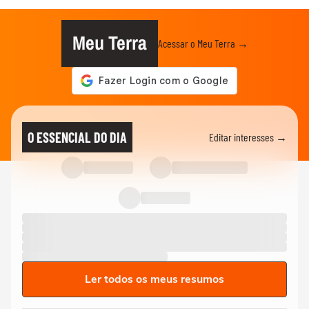
Meu Terra
Acessar o Meu Terra →
O ESSENCIAL DO DIA
Editar interesses →
Ler todos os meus resumos