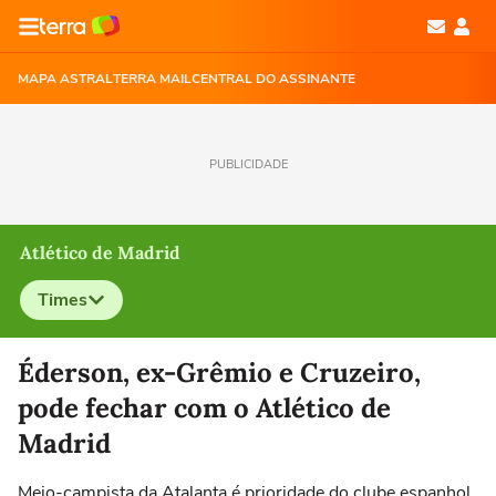
MAPA ASTRAL
TERRA MAIL
CENTRAL DO ASSINANTE
PUBLICIDADE
Atlético de Madrid
Times
Selecione o time para ver as notícias
Éderson, ex-Grêmio e Cruzeiro,
pode fechar com o Atlético de
Madrid
Meio-campista da Atalanta é prioridade do clube espanhol,