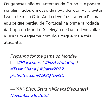
Os ganeses são os lanternas do Grupo H e podem
ser eliminados em caso de nova derrota. Para evitar
isso, o técnico Otto Addo deve fazer alterações na
equipe que perdeu de Portugal na primeira rodada
da Copa do Mundo. A seleção de Gana deve voltar
a usar um esquema com dois zagueiros e três
atacantes.
Preparing for the game on Monday
🏃🏾‍♂️
#BlackStars
|
#FIFAWorldCup
|
#TeamGhana
|
#Qatar2022
pic.twitter.com/N9SQTbyi3D
— 🇬🇭 Black Stars (@GhanaBlackstars)
November 26, 2022