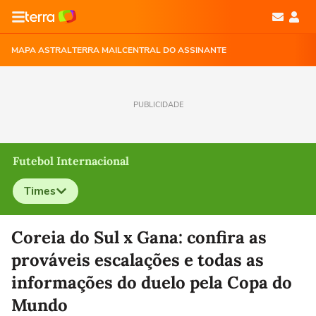
MAPA ASTRAL
TERRA MAIL
CENTRAL DO ASSINANTE
PUBLICIDADE
Futebol Internacional
Times
Selecione o time para ver as notícias
Coreia do Sul x Gana: confira as
prováveis escalações e todas as
informações do duelo pela Copa do
Mundo