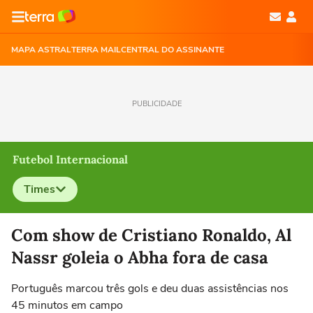
MAPA ASTRAL
TERRA MAIL
CENTRAL DO ASSINANTE
PUBLICIDADE
Futebol Internacional
Times
Selecione o time para ver as notícias
Com show de Cristiano Ronaldo, Al
Nassr goleia o Abha fora de casa
Português marcou três gols e deu duas assistências nos
45 minutos em campo