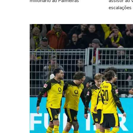
milionário ao Palmeiras
assistir ao 
escalações 