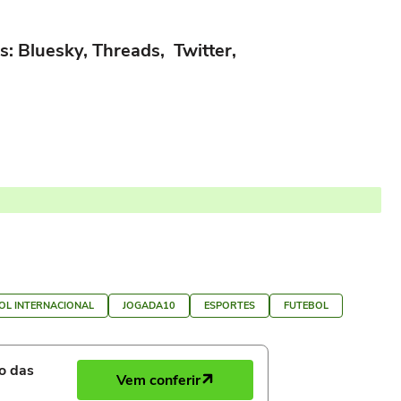
s: Bluesky, Threads, Twitter,
OL INTERNACIONAL
JOGADA10
ESPORTES
FUTEBOL
ro das
Vem conferir