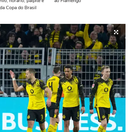
vivo, horário, palpite e
ao Flamengo
da Copa do Brasil