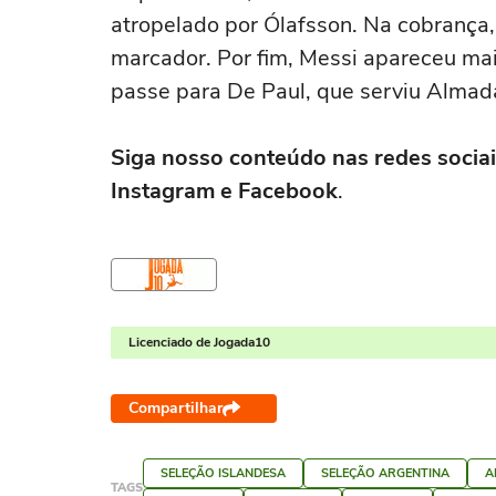
atropelado por Ólafsson. Na cobrança
marcador. Por fim, Messi apareceu ma
passe para De Paul, que serviu Almada
Siga nosso conteúdo nas redes sociai
Instagram e Facebook
.
Licenciado de Jogada10
Compartilhar
SELEÇÃO ISLANDESA
SELEÇÃO ARGENTINA
A
TAGS