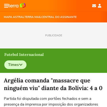
MAPA ASTRAL
TERRA MAIL
CENTRAL DO ASSINANTE
PUBLICIDADE
Futebol Internacional
Times
Selecione o time para ver as notícias
Argélia comanda "massacre que
ninguém viu" diante da Bolívia: 4 a 0
Partida foi disputada com portões fechados e sem a
presença da imprensa por imposição dos organizadores