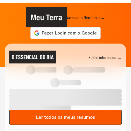
Meu Terra
Acessar o Meu Terra →
O ESSENCIAL DO DIA
Editar interesses →
Ler todos os meus resumos