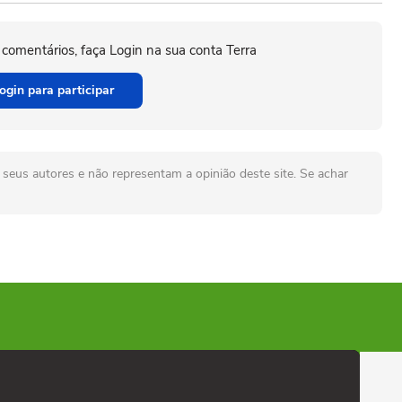
 comentários, faça Login na sua conta Terra
ogin para participar
seus autores e não representam a opinião deste site. Se achar