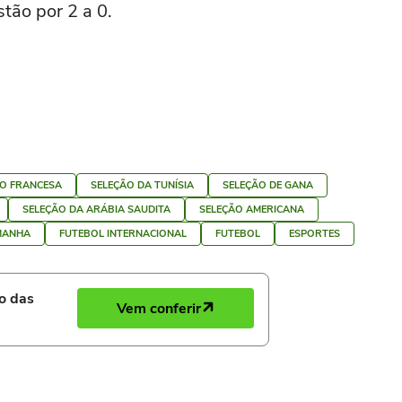
tão por 2 a 0.
ÃO FRANCESA
SELEÇÃO DA TUNÍSIA
SELEÇÃO DE GANA
SELEÇÃO DA ARÁBIA SAUDITA
SELEÇÃO AMERICANA
MANHA
FUTEBOL INTERNACIONAL
FUTEBOL
ESPORTES
ro das
Vem conferir