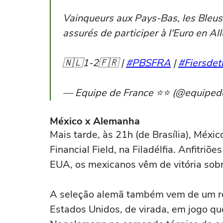
Vainqueurs aux Pays-Bas, les Bleus 
assurés de participer à l'Euro en Al
🇳🇱1-2🇫🇷 |
#PBSFRA
|
#Fiersdet
— Equipe de France ⭐⭐ (@equiped
México x Alemanha
Mais tarde, às 21h (de Brasília), Méxi
Financial Field, na Filadélfia. Anfitriõe
EUA, os mexicanos vêm de vitória sobr
A seleção alemã também vem de um resu
Estados Unidos, de virada, em jogo que