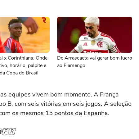
al x Corinthians: Onde
De Arrascaeta vai gerar bom lucro
vivo, horário, palpite e
ao Flamengo
da Copa do Brasil
duas equipes vivem bom momento. A França
upo B, com seis vitórias em seis jogos. A seleção
, com os mesmos 15 pontos da Espanha.
! 🤩🇫🇷