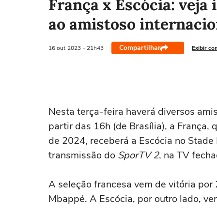
França x Escócia: veja 
ao amistoso internacio
Compartilhar
16 out
2023
- 21h43
Exibir co
Nesta terça-feira haverá diversos ami
partir das 16h (de Brasília), a França,
de 2024, receberá a Escócia no Stade P
transmissão do
SporTV 2
, na TV fecha
A seleção francesa vem de vitória por 
Mbappé. A Escócia, por outro lado, ve