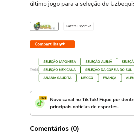
último jogo para a seleção de Uzbequis
Gazeta Esportiva
Compartilhar
SELEÇÃO JAPONESA
SELEÇÃO ALEMÃ
SELEÇ
TAGS
SELEÇÃO MEXICANA
SELEÇÃO DA COREIA DO SUL
ARÁBIA SAUDITA
MEXICO
FRANÇA
ALE
Novo canal no TikTok! Fique por dent
principais notícias de esportes.
Comentários (0)