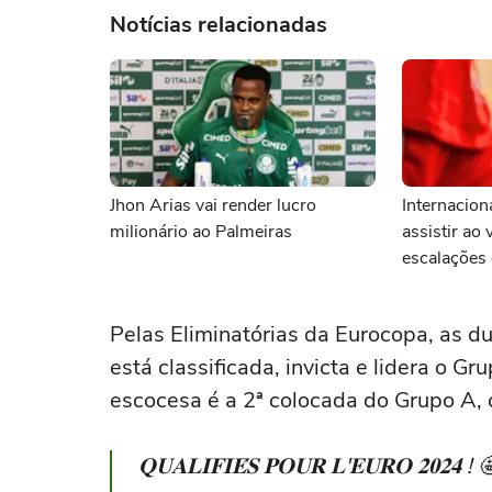
Notícias relacionadas
Jhon Arias vai render lucro
Internacion
milionário ao Palmeiras
assistir ao 
escalações 
Pelas Eliminatórias da Eurocopa, as 
está classificada, invicta e lidera o Gr
escocesa é a 2ª colocada do Grupo A
𝐐𝐔𝐀𝐋𝐈𝐅𝐈𝐄́𝐒 𝐏𝐎𝐔𝐑 𝐋'𝐄𝐔𝐑𝐎 𝟐𝟎𝟐𝟒 