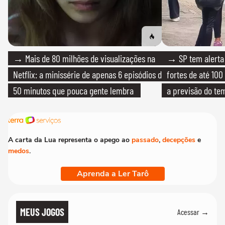
→ Mais de 80 milhões de visualizações na
→ SP tem alerta 
Netflix: a minissérie de apenas 6 episódios de
fortes de até 100
50 minutos que pouca gente lembra
a previsão do te
A carta da Lua representa o apego ao
passado
,
decepções
e
medos
.
Aprenda a Ler Tarô
MEUS JOGOS
Acessar →