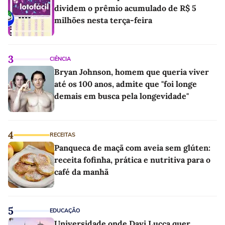
dividem o prêmio acumulado de R$ 5
milhões nesta terça-feira
3
CIÊNCIA
Bryan Johnson, homem que queria viver
até os 100 anos, admite que "foi longe
demais em busca pela longevidade"
4
RECEITAS
Panqueca de maçã com aveia sem glúten:
receita fofinha, prática e nutritiva para o
café da manhã
5
EDUCAÇÃO
Universidade onde Davi Lucca quer