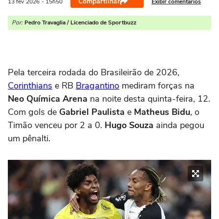
Compartilhar
Exibir comentários
13 fev
2026
- 15h50
Por:
Pedro Travaglia / Licenciado de Sportbuzz
Pela terceira rodada do Brasileirão de 2026,
Corinthians
e RB
Bragantino
mediram forças na
Neo Química Arena
na noite desta quinta-feira, 12.
Com gols de
Gabriel Paulista
e
Matheus Bidu
, o
Timão venceu por 2 a 0.
Hugo Souza
ainda pegou
um pênalti.