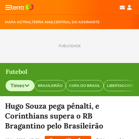
MAPA ASTRAL
TERRA MAIL
CENTRAL DO ASSINANTE
PUBLICIDADE
Futebol
Times
BRASILEIRÃO
COPA DO BRASIL
LIBERTADORES
Selecione o time para ver as notícias
Hugo Souza pega pênalti, e
Corinthians supera o RB
Bragantino pelo Brasileirão