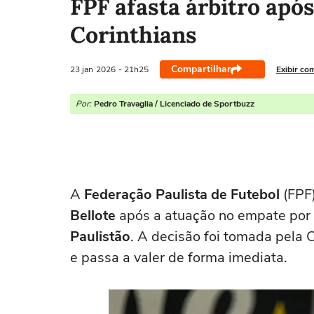
FPF afasta árbitro apó
Corinthians
Compartilhar
23 jan
2026
- 21h25
Exibir co
Por:
Pedro Travaglia / Licenciado de Sportbuzz
A
Federação Paulista de Futebol
(FPF)
Bellote
após a atuação no empate por 
Paulistão
. A decisão foi tomada pela 
e passa a valer de forma imediata.