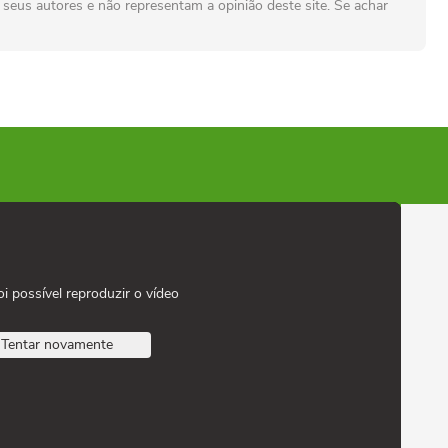
seus autores e não representam a opinião deste site. Se achar
oi possível reproduzir o vídeo
Tentar novamente