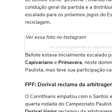
condução geral da partida e a distribu
escalado para os próximos jogos do E
reciclagem.
Ver essa foto no Instagram
Um post compartilhado por SportBuzz 
Bellote estava inicialmente escalado 
Capivariano
e
Primavera
, neste domi
Paulista, mas teve sua participação c
FPF: Dorival reclama da arbitrag
O Corinthians empatou com o Santos em 
quarta rodada do Campeonato Paulista,
Dorival Júnior
reclamou da arbitragem 