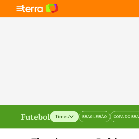
Futebol
Times
BRASILEIRÃO
COPA DO BRA
Selecione o time para ver as notícias