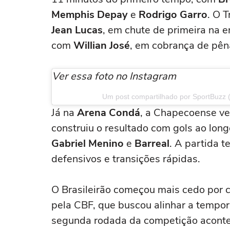
Memphis Depay
e
Rodrigo Garro
. O 
Jean Lucas
, em chute de primeira na en
com
Willian José
, em cobrança de pêna
Ver essa foto no Instagram
Um post compartilhado por SportBuzz 
Já na
Arena Condá
, a Chapecoense v
construiu o resultado com gols ao lon
Gabriel Menino
e
Barreal
. A partida t
defensivos e transições rápidas.
O Brasileirão começou mais cedo por 
pela CBF, que buscou alinhar a tempor
segunda rodada da competição acontec