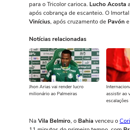
para o Tricolor carioca.
Lucho Acosta
a
após cobrança de escanteio. O Imorta
Vinícius
, após cruzamento de
Pavón
e
Notícias relacionadas
Jhon Arias vai render lucro
Internacion
milionário ao Palmeiras
assistir ao 
escalações 
Na
Vila Belmiro
, o
Bahia
venceu o
Cor
11 minutos do primeiro tempo, com
Br