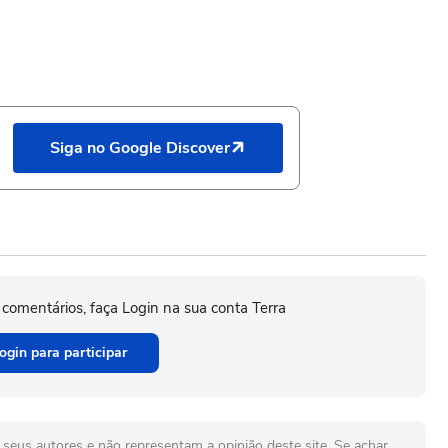
Siga no Google Discover
 comentários, faça Login na sua conta Terra
ogin para participar
seus autores e não representam a opinião deste site. Se achar