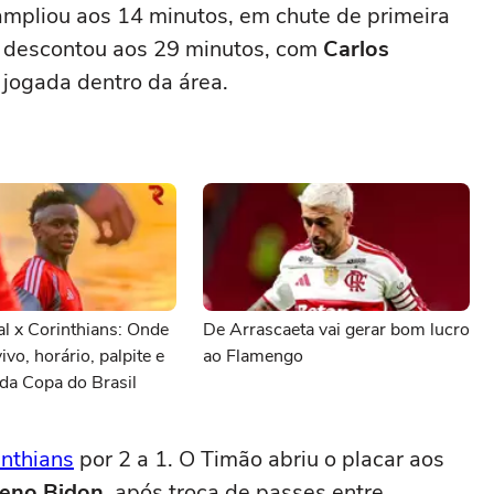
mpliou aos 14 minutos, em chute de primeira
l descontou aos 29 minutos, com
Carlos
 jogada dentro da área.
al x Corinthians: Onde
De Arrascaeta vai gerar bom lucro
vivo, horário, palpite e
ao Flamengo
da Copa do Brasil
inthians
por 2 a 1. O Timão abriu o placar aos
eno Bidon
, após troca de passes entre