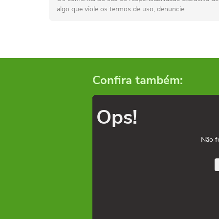
algo que viole os termos de uso, denuncie.
Confira também:
Ops!
Não f