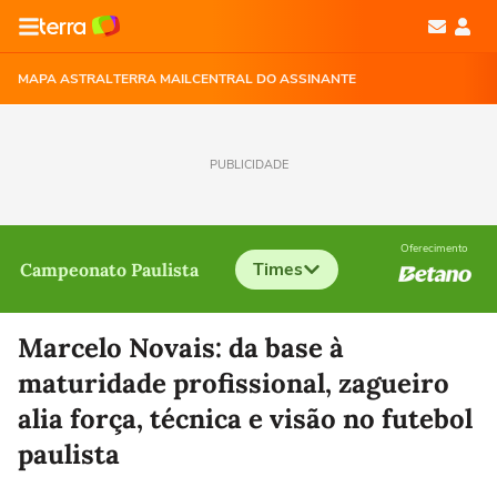
MAPA ASTRAL
TERRA MAIL
CENTRAL DO ASSINANTE
PUBLICIDADE
Oferecimento
Times
Campeonato Paulista
Selecione o time para ver as notícias
Marcelo Novais: da base à
maturidade profissional, zagueiro
alia força, técnica e visão no futebol
paulista