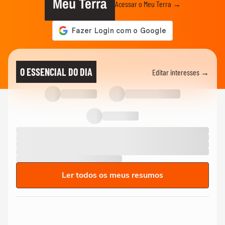
Meu Terra
Acessar o Meu Terra →
O ESSENCIAL DO DIA
Editar interesses →
Ler todos os meus resumos