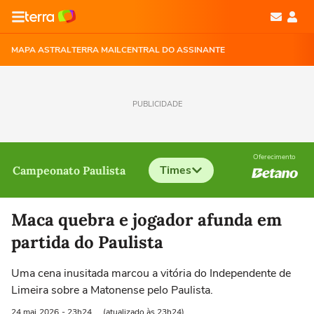
MAPA ASTRAL
TERRA MAIL
CENTRAL DO ASSINANTE
PUBLICIDADE
Oferecimento
Times
Campeonato Paulista
Selecione o time para ver as notícias
Maca quebra e jogador afunda em
partida do Paulista
Uma cena inusitada marcou a vitória do Independente de
Limeira sobre a Matonense pelo Paulista.
24 mai
2026
- 23h24
(atualizado às 23h24)