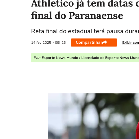
Athletico já tem datas 
final do Paranaense
Reta final do estadual terá pausa dur
Compartilhar
14 fev
2025
- 09h23
Exibir co
Por:
Esporte News Mundo / Licenciado de Esporte News Mun