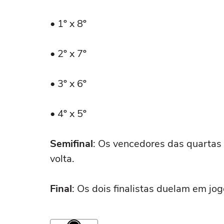
• 1º x 8º
• 2º x 7º
• 3º x 6º
• 4º x 5º
Semifinal
: Os vencedores das quartas
volta.
Final
: Os dois finalistas duelam em jogo