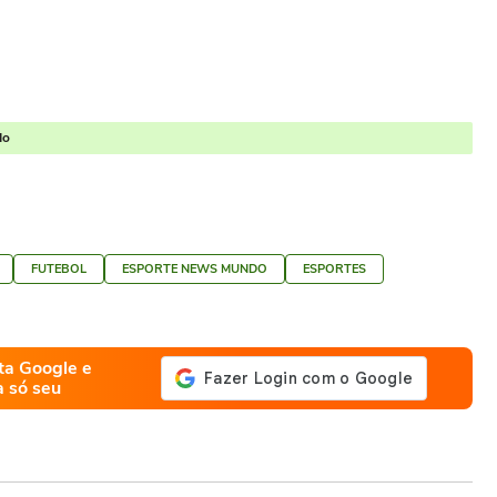
do
FUTEBOL
ESPORTE NEWS MUNDO
ESPORTES
ta Google e
a só seu