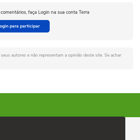
 comentários, faça Login na sua conta Terra
ogin para participar
seus autores e não representam a opinião deste site. Se achar