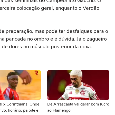
ida das semifinais do Campeonato Gaúcho. O
terceira colocação geral, enquanto o Verdão
de preparação, mas pode ter desfalques para o
uma pancada no ombro e é dúvida. Já o zagueiro
a de dores no músculo posterior da coxa.
al x Corinthians: Onde
De Arrascaeta vai gerar bom lucro
vivo, horário, palpite e
ao Flamengo