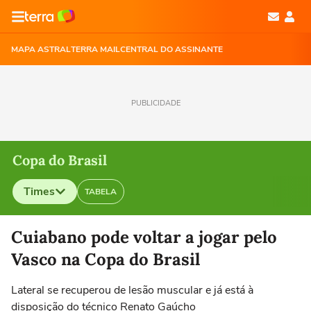
MAPA ASTRAL
TERRA MAIL
CENTRAL DO ASSINANTE
PUBLICIDADE
Copa do Brasil
Times
TABELA
Selecione o time para ver as notícias
Cuiabano pode voltar a jogar pelo
Vasco na Copa do Brasil
Lateral se recuperou de lesão muscular e já está à
disposição do técnico Renato Gaúcho