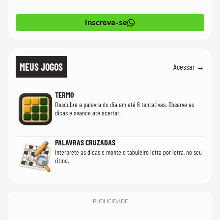
Inscreva-se
MEUS JOGOS
Acessar →
TERMO
Descubra a palavra do dia em até 6 tentativas. Observe as
dicas e avance até acertar.
PALAVRAS CRUZADAS
Interprete as dicas e monte o tabuleiro letra por letra, no seu
ritmo.
PUBLICIDADE