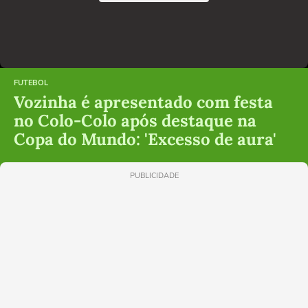
FUTEBOL
Vozinha é apresentado com festa
no Colo-Colo após destaque na
Copa do Mundo: 'Excesso de aura'
PUBLICIDADE