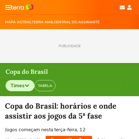
MAPA ASTRAL
TERRA MAIL
CENTRAL DO ASSINANTE
PUBLICIDADE
Copa do Brasil
Times
TABELA
Selecione o time para ver as notícias
Copa do Brasil: horários e onde
assistir aos jogos da 5ª fase
Jogos começam nesta terça-feira, 12