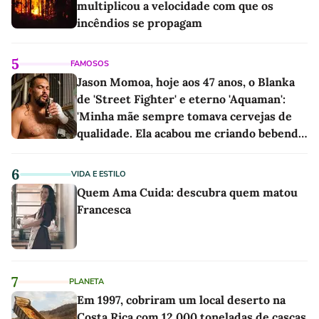
multiplicou a velocidade com que os
incêndios se propagam
5
FAMOSOS
Jason Momoa, hoje aos 47 anos, o Blanka
de 'Street Fighter' e eterno 'Aquaman':
'Minha mãe sempre tomava cervejas de
qualidade. Ela acabou me criando bebendo
as melhores'
6
VIDA E ESTILO
Quem Ama Cuida: descubra quem matou
Francesca
7
PLANETA
Em 1997, cobriram um local deserto na
Costa Rica com 12.000 toneladas de cascas