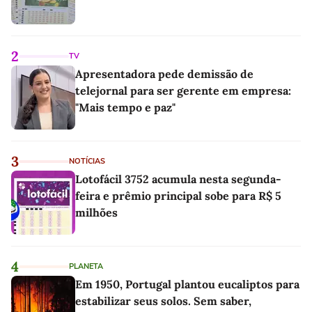
2
TV
Apresentadora pede demissão de
telejornal para ser gerente em empresa:
"Mais tempo e paz"
3
NOTÍCIAS
Lotofácil 3752 acumula nesta segunda-
feira e prêmio principal sobe para R$ 5
milhões
4
PLANETA
Em 1950, Portugal plantou eucaliptos para
estabilizar seus solos. Sem saber,