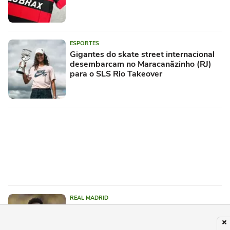
ESPORTES
Gigantes do skate street internacional
desembarcam no Maracanãzinho (RJ)
para o SLS Rio Takeover
REAL MADRID
Vini Jr aceita proposta do Arsenal, crava
imprensa da Inglaterra